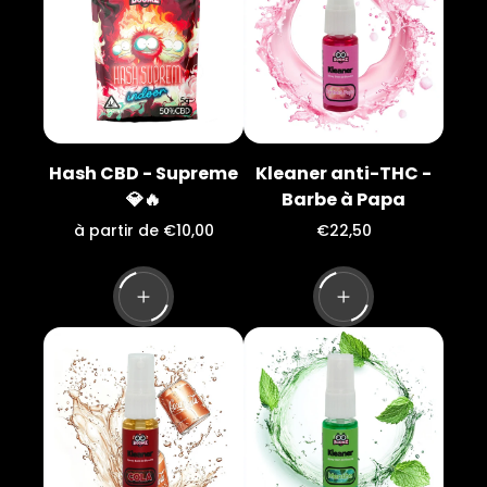
l
l
Hash CBD - Supreme
Kleaner anti-THC -
💎🔥
Barbe à Papa
P
P
à partir de €10,00
€22,50
r
r
i
i
x
x
n
n
o
o
r
r
m
m
a
a
l
l