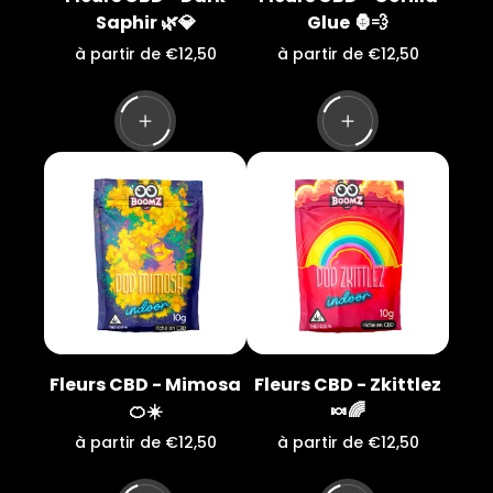
Saphir 🌿💎
Glue 🦍💨
P
P
à partir de €12,50
à partir de €12,50
r
r
i
i
x
x
n
n
o
o
r
r
m
m
a
a
l
l
Fleurs CBD - Mimosa
Fleurs CBD - Zkittlez
🍊☀️
🍬🌈
P
P
à partir de €12,50
à partir de €12,50
r
r
i
i