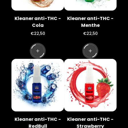
Kleaner anti-THC -
Kleaner anti-THC -
Cola
Menthe
P
P
€22,50
€22,50
r
r
i
i
x
x
n
n
o
o
r
r
m
m
a
a
l
l
Kleaner anti-THC -
Kleaner anti-THC -
RedBull
Strawberry