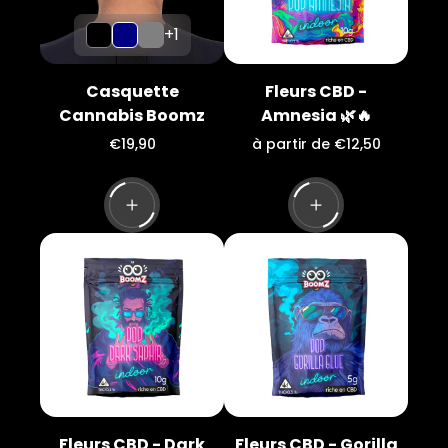
Le
+1
produit
a
1
Casquette
Fleurs CBD -
couleur
supplémentaire
Cannabis Boomz
Amnesia 🌿🔥
P
P
€19,90
à partir de €12,50
r
r
i
i
x
x
n
n
o
o
r
r
m
m
a
a
l
l
Fleurs CBD - Dark
Fleurs CBD - Gorilla