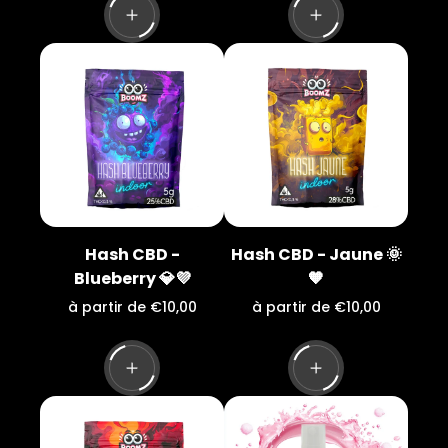
x
x
n
n
o
o
r
r
m
m
a
a
l
l
Hash CBD -
Hash CBD - Jaune 🌞
Blueberry 💎💜
🧡
P
P
à partir de €10,00
à partir de €10,00
r
r
i
i
x
x
n
n
o
o
r
r
m
m
a
a