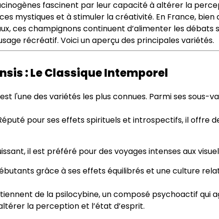
inogènes fascinent par leur capacité à altérer la percept
ces mystiques et à stimuler la créativité. En France, bien 
gaux, ces champignons continuent d’alimenter les débats s
usage récréatif. Voici un aperçu des principales variétés.
nsis : Le Classique Intemporel
est l'une des variétés les plus connues. Parmi ses sous-va
Réputé pour ses effets spirituels et introspectifs, il offr
uissant, il est préféré pour des voyages intenses aux visu
débutants grâce à ses effets équilibrés et une culture rel
ennent de la psilocybine, un composé psychoactif qui ag
ltérer la perception et l’état d’esprit​
.