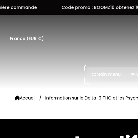
de
Code promo : BOOMZ10 obtenez 10% sur votre 
France (EUR €)
Main menu
👅 
/
Accueil
Information sur le Delta-9 THC et les Psyc