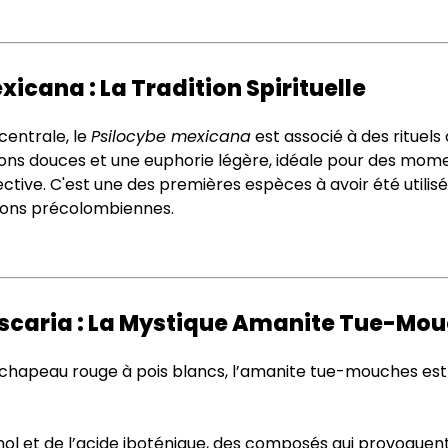
xicana : La Tradition Spirituelle
centrale, le
Psilocybe mexicana
est associé à des rituels
ions douces et une euphorie légère, idéale pour des mome
ctive. C'est une des premières espèces à avoir été utili
tions précolombiennes​.
scaria : La Mystique Amanite Tue-Mo
 chapeau rouge à pois blancs, l’amanite tue-mouches es
l et de l’acide iboténique, des composés qui provoquent 