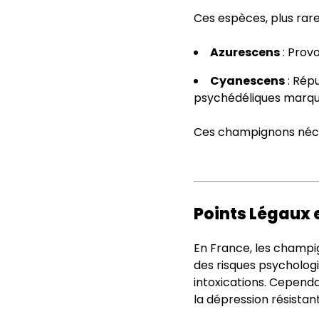
Ces espèces, plus rare
Azurescens
: Prov
Cyanescens
: Répu
psychédéliques marqu
Ces champignons nécess
Points Légaux e
En France, les champi
des risques psychologiq
intoxications. Cependa
la dépression résistant