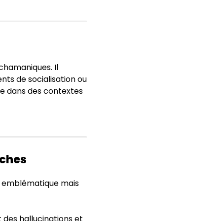
 chamaniques. Il
nts de socialisation ou
sée dans des contextes
uches
t emblématique mais
des hallucinations et