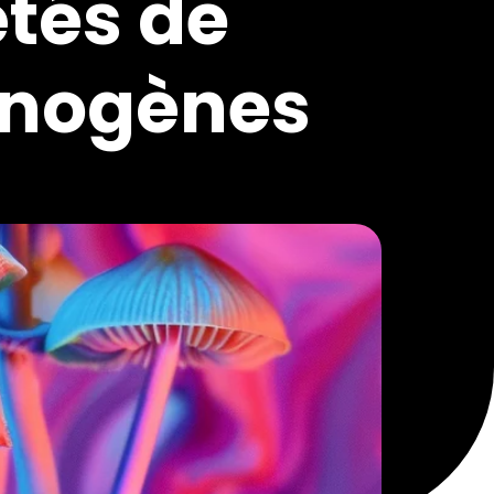
étés de
inogènes