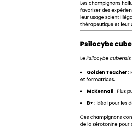
Les champignons halluc
favoriser des expérien
leur usage soient illé
thérapeutique et leur 
Psilocybe cube
Le
Psilocybe cubensis
Golden Teacher
: 
et formatrices.
McKennaii
: Plus p
B+
: Idéal pour les 
Ces champignons conti
de la sérotonine pour a