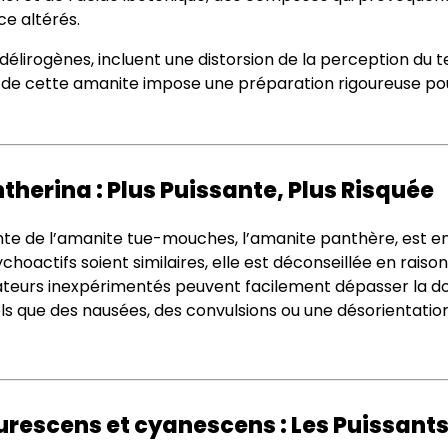
e altérés.
 délirogènes, incluent une distorsion de la perception du 
 de cette amanite impose une préparation rigoureuse pour
herina : Plus Puissante, Plus Risquée
nte de l’amanite tue-mouches, l’amanite panthère, est en
choactifs soient similaires, elle est déconseillée en rais
eurs inexpérimentés peuvent facilement dépasser la do
ls que des nausées, des convulsions ou une désorientation​
zurescens et cyanescens : Les Puissant