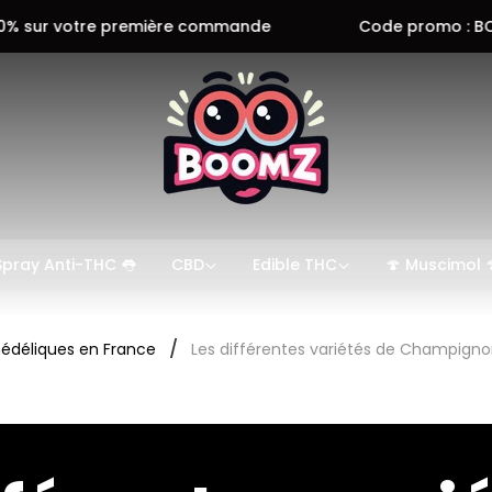
première commande
Code promo : BOOMZ10 obtene
Logo
du
magasin"
Spray Anti-THC 👅
CBD
Edible THC
🍄 Muscimol 
/
hédéliques en France
Les différentes variétés de Champigno