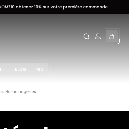
z 10% sur votre première commande
Code promo :
Tiroir
du
chariot.

BLOG
PRO
ns Hallucinogènes