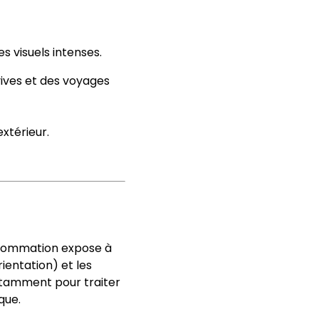
 visuels intenses.
 vives et des voyages
térieur​.
onsommation expose à
ientation) et les
notamment pour traiter
ue​.